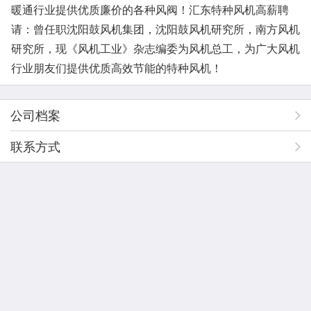
暖通行业提供优质廉价的各种风阀！汇东特种风机高薪聘
请：曾任职沈阳鼓风机集团，沈阳鼓风机研究所，南方风机
研究所，现《风机工业》杂志编委为风机总工，为广大风机
行业朋友们提供优质高效节能的特种风机！
公司档案
联系方式